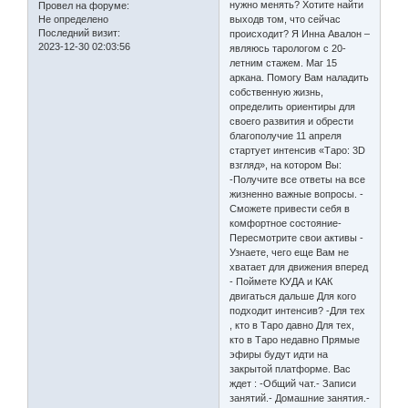
нужно менять? Хотите найти
Провел на форуме:
Не определено
выходв том, что сейчас
Последний визит:
происходит? Я Инна Авалон –
2023-12-30 02:03:56
являюсь тарологом с 20-
летним стажем. Маг 15
аркана. Помогу Вам наладить
собственную жизнь,
определить ориентиры для
своего развития и обрести
благополучие 11 апреля
стартует интенсив «Таро: 3D
взгляд», на котором Вы:
-Получите все ответы на все
жизненно важные вопросы. -
Сможете привести себя в
комфортное состояние-
Пересмотрите свои активы -
Узнаете, чего еще Вам не
хватает для движения вперед
- Поймете КУДА и КАК
двигаться дальше Для кого
подходит интенсив? -Для тех
, кто в Таро давно Для тех,
кто в Таро недавно Прямые
эфиры будут идти на
закрытой платформе. Вас
ждет : -Общий чат.- Записи
занятий.- Домашние занятия.-