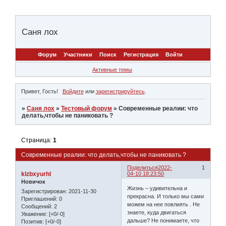
Саня лох
Форум
Участники
Поиск
Регистрация
Войти
Активные темы
Привет, Гость!
Войдите
или
зарегистрируйтесь
.
»
Саня лох
»
Тестовый форум
»
Современные реалии: что
делать,чтобы не паниковать ?
Страница:
1
Современные реалии: что делать,чтобы не паниковать ?
Поделиться
2022-
1
klzbxyurhl
04-10 18:23:50
Новичок
Жизнь – удивительна и
Зарегистрирован
: 2021-11-30
прекрасна. И только мы сами
Приглашений:
0
можем на нее повлиять . Не
Сообщений:
2
знаете, куда двигаться
Уважение:
[+0/-0]
дальше? Не понимаете, что
Позитив:
[+0/-0]